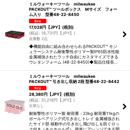
ミルウォーキーツール milwaukee
PACKOUT™ ツールボックス Mサイズ フォー
ム入り 型番48-22-8450
17,028
円【JPY】
(税別)
(
税込
:
18,731
円【JPY】
)
在庫数 2点
◆機能自由に組み合わせられるPACKOUT™ モジ
ュラーシステム耐衝撃性ポリマー製IP65防水性能
金属補強されたラッチ自由にカスタマイズできる
ウレタンフォーム (48-22-8450)◆製品仕様長…
ミルウォーキーツール milwaukee
PACKOUT™ 引き出し収納 2段 型番48-22-8442
28,380
円【JPY】
(税別)
(
税込
:
31,218
円【JPY】
)
在庫なし
耐衝撃性ポリマー製 耐荷重：23kg 耐荷重11kgの
ボールベアリング式引き出しトレイ 金属補強され
たサイド部 移動中の引き出し飛び出しを防ぐロッ
ク付き（キーホール式） 簡単にアレンジできる間