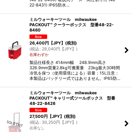
22-8431) IP65防水…
ミルウォーキーツール milwaukee
PACKOUT™ クーラーボックス 型番48-22-
8460
26,400
円【JPY】
(税別)
(
税込
:
29,040
円【JPY】
)
在庫わずか
製品仕様長さ 414mm幅 248.9mm高さ
326.9mm質量2.8kg可搬重量 23kg最大30時間
冷気を保つ（使用環境による）容量：15L注意：
本製品はバッテリー式ではありません。IP65防…
ミルウォーキーツール milwaukee
PACKOUT™ キャリー式ツールボックス 型番
48-22-8426
27,500
円【JPY】
(税別)
(
税込
:
30,250
円【JPY】
)
在庫なし