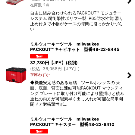
在庫数 2点
自由に組み合わせられるPACKOUT™ モジュラー
システム 耐衝撃性ポリマー製 IP65防水性能 滑り
止め付きで小物がケースの隙間に引っかかりづら
い
ミルウォーキーツール milwaukee
PACKOUT™ キャビネット 型番48-22-8445
32,780
円【JPY】
(税別)
(
税込
:
36,058
円【JPY】
)
在庫わずか
◆機能安定感のある連結：ツールボックスの 天
面、底面、背面に連結可能PACKOUT マウンティ
ング プレートに取り付け可能により壁掛けと積み
重ねの両方が可能素早く出し入れが可能な簡単開
閉ドア耐衝撃性ボ…
ミルウォーキーツール milwaukee
PACKOUT™ キャスター 型番48-22-8410