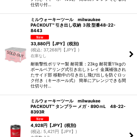
仕切り付…
ミルウォーキーツール milwaukee
PACKOUT™ 引き出し収納 ３段 型番48-22-
8443
33,880
円【JPY】
(税別)
(
税込
:
37,268
円【JPY】
)
在庫なし
耐衝撃性ポリマー製 耐荷重：23kg 耐荷重11kgの
ボールベアリング式引き出しトレイ 金属補強され
たサイド部 移動中の引き出し飛び出しを防ぐロッ
ク付き（キーホール式） 簡単にアレンジできる間
仕切り付…
ミルウォーキーツール milwaukee
PACKOUT™ タンブラー メガ・890ｍL 48-22-
8393R
4,928
円【JPY】
(税別)
(
税込
:
5,421
円【JPY】
)