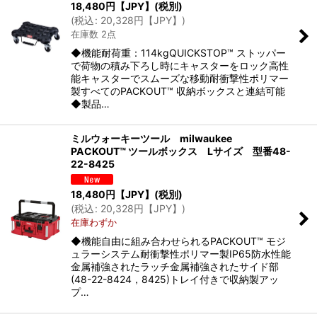
18,480
円【JPY】
(税別)
(
税込
:
20,328
円【JPY】
)
在庫数 2点
◆機能耐荷重：114kgQUICKSTOP™ ストッパー
で荷物の積み下ろし時にキャスターをロック高性
能キャスターでスムーズな移動耐衝撃性ポリマー
製すべてのPACKOUT™ 収納ボックスと連結可能
◆製品…
ミルウォーキーツール milwaukee
PACKOUT™ ツールボックス Lサイズ 型番48-
22-8425
18,480
円【JPY】
(税別)
(
税込
:
20,328
円【JPY】
)
在庫わずか
◆機能自由に組み合わせられるPACKOUT™ モジ
ュラーシステム耐衝撃性ポリマー製IP65防水性能
金属補強されたラッチ金属補強されたサイド部
(48-22-8424，8425)トレイ付きで収納製アッ
プ…