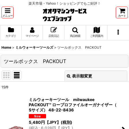
楽天市場・Yahoo！ショッピングでもご好評！
メニュー
カート
カテゴリ
マイページ
店長日記
商品検索
ご利用案内
Home
>
ミルウォーキーツールズ
>
ツールボックス PACKOUT
ツールボックス PACKOUT
表示順変更
閉じる
15
件
表示数
:
ミルウォーキーツール milwaukee
PACKOUT™ ロープロファイルオーガナイザー（
並び順
:
Sサイズ） 48-22-8436
5,480
円【JPY】
(税別)
絞り込む
(
税込
:
6,028
円【JPY】
)