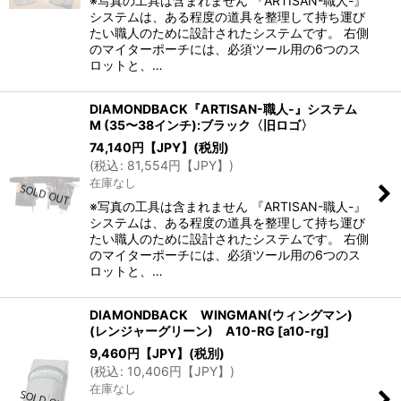
※写真の工具は含まれません 『ARTISAN-職人-』
システムは、ある程度の道具を整理して持ち運び
たい職人のために設計されたシステムです。 右側
のマイターポーチには、必須ツール用の6つのス
ロットと、…
DIAMONDBACK『ARTISAN-職人-』システム
M (35〜38インチ):ブラック〈旧ロゴ〉
74,140
円【JPY】
(税別)
(
税込
:
81,554
円【JPY】
)
在庫なし
※写真の工具は含まれません 『ARTISAN-職人-』
システムは、ある程度の道具を整理して持ち運び
たい職人のために設計されたシステムです。 右側
のマイターポーチには、必須ツール用の6つのス
ロットと、…
DIAMONDBACK WINGMAN(ウィングマン)
(レンジャーグリーン) A10-RG
[
a10-rg
]
9,460
円【JPY】
(税別)
(
税込
:
10,406
円【JPY】
)
在庫なし