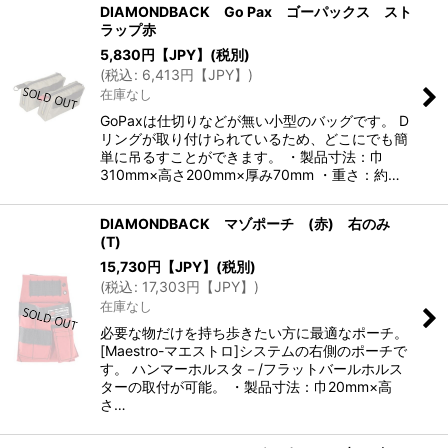
DIAMONDBACK Go Pax ゴーパックス スト
ラップ赤
5,830
円【JPY】
(税別)
(
税込
:
6,413
円【JPY】
)
在庫なし
GoPaxは仕切りなどが無い小型のバッグです。 D
リングが取り付けられているため、どこにでも簡
単に吊るすことができます。 ・製品寸法：巾
310mm×高さ200mm×厚み70mm ・重さ：約…
DIAMONDBACK マゾポーチ (赤) 右のみ
(T)
15,730
円【JPY】
(税別)
(
税込
:
17,303
円【JPY】
)
在庫なし
必要な物だけを持ち歩きたい方に最適なポーチ。
[Maestro-マエストロ]システムの右側のポーチで
す。 ハンマーホルスタ－/フラットバールホルス
ターの取付が可能。 ・製品寸法：巾20mm×高
さ…