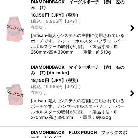
DIAMONDBACK イーグルポーチ (赤) 左の
み (T)
18,150
円【JPY】
(税別)
(
税込
:
19,965
円【JPY】
)
在庫なし
[artisan-職人-]システムの左側に使用されている
ポーチです。 ハンマーホルスタ－/フラットバー
ルホルスターの取付が可能。 ・製品寸法：巾
260mm×高さ390mm ・重量：約510g
DIAMONDBACK マイターポーチ (赤) 右の
み (T)
[
db-miter
]
18,150
円【JPY】
(税別)
(
税込
:
19,965
円【JPY】
)
在庫なし
[artisan-職人-]システムの右側に使用されている
ポーチです。 ハンマーホルスタ－/フラットバー
ルホルスターの取付が可能。 ・製品寸法：巾
270mm×高さ390mm ・重量：約630g
DIAMONDBACK FLUX POUCH フラックスポ
ーチ 右タイプ