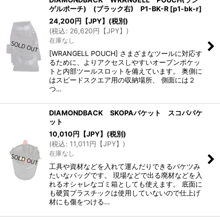
ゲルポーチ) (ブラック右) P1-BK-R
[
p1-bk-r
]
24,200
円【JPY】
(税別)
(
税込
:
26,620
円【JPY】
)
在庫なし
[WRANGELL POUCH] さまざまなツールに対応す
るために、よりアクセスしやすいオープンポケッ
トと内部ツールスロットを備えています。 奥側に
はスピードスクエア用の収納場所、 側面には２
つ…
DIAMONDBACK SKOPAバケット スコパバケ
ット
10,010
円【JPY】
(税別)
(
税込
:
11,011
円【JPY】
)
在庫なし
工具や資材などを入れて運んだりできるバケツみ
たいなバッグです。 現場などで出る廃材などを入
れるオシャレなゴミ箱としても使えます。 底面に
も硬質プラスチックは使用していないので仕上げ
材にも傷をつける…