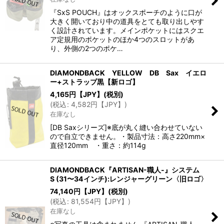
『SxS POUCH』はオックスポーチのように口が
大きく開いており中の道具をとても取り出しやす
く設計されています。メインポケットにはスクエ
ア定規用のポケットのほか4つのスロットがあ
り、外側の2つのポケ…
DIAMONDBACK YELLOW DB Sax イエロ
ー+ストラップ黒【新ロゴ】
4,165
円【JPY】
(税別)
(
税込
:
4,582
円【JPY】
)
在庫なし
[DB Saxシリーズ]※底が丸く縫い合わせていない
ので自立できません。・製品寸法：高さ220mm×
直径120mm ・重さ：約114g
DIAMONDBACK『ARTISAN-職人-』システム
S (31〜34インチ):レンジャーグリーン〈旧ロゴ〉
74,140
円【JPY】
(税別)
(
税込
:
81,554
円【JPY】
)
在庫なし