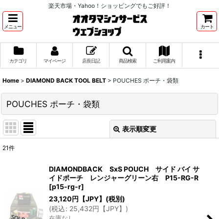
楽天市場・Yahoo！ショッピングでもご好評！
メニュー
カート
カテゴリ
マイページ
店長日記
商品検索
ご利用案内
Home
>
DIAMOND BACK TOOL BELT
>
POUCHES ポーチ・袋類
POUCHES ポーチ・袋類
表示順変更
閉じる
21
件
表示数
:
DIAMONDBACK SxS POUCH サイド バイ サ
イドポーチ レンジャーグリーン右 P15-RG-R
並び順
:
[
p15-rg-r
]
23,120
円【JPY】
(税別)
(
税込
:
25,432
円【JPY】
)
絞り込む
在庫なし