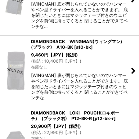
[WINGMAN] 底が閉じられていないのでハンマー
やペン型ドライバーを入れることができます。 底
を閉じたいときにはマジックテープ付きのウェビ
ングを前側に持ってくると 閉じることができてペ
ンチな…
DIAMONDBACK WINGMAN(ウィングマン)
(ブラック) A10-BK
[
a10-bk
]
9,460
円【JPY】
(税別)
(
税込
:
10,406
円【JPY】
)
在庫なし
[WINGMAN] 底が閉じられていないのでハンマー
やペン型ドライバーを入れることができます。 底
を閉じたいときにはマジックテープ付きのウェビ
ングを前側に持ってくると 閉じることができてペ
ンチな…
DIAMONDBACK LOKI POUCH(ロキポー
チ) (ブラック右) P12-BK-R
[
p12-bk-r
]
20,900
円【JPY】
(税別)
(
税込
:
22,990
円【JPY】
)
在庫なし