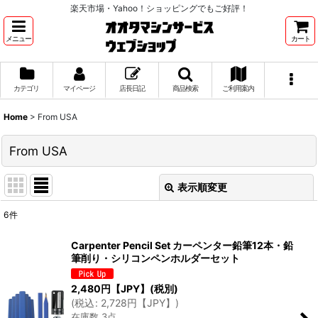
楽天市場・Yahoo！ショッピングでもご好評！
メニュー
カート
カテゴリ
マイページ
店長日記
商品検索
ご利用案内
Home
>
From USA
From USA
表示順変更
閉じる
6
件
サブカテゴリ
:
Carpenter Pencil Set カーペンター鉛筆12本・鉛
筆削り・シリコンペンホルダーセット
表示数
:
2,480
円【JPY】
(税別)
(
税込
:
2,728
円【JPY】
)
並び順
:
在庫数 3点