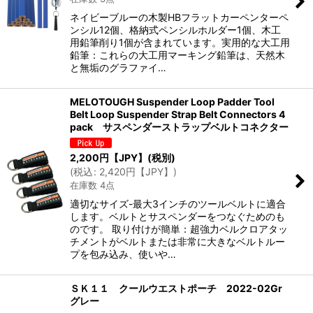
ネイビーブルーの木製HBフラットカーペンターペ
絞り込む
ンシル12個、格納式ペンシルホルダー1個、木工
用鉛筆削り1個が含まれています。実用的な大工用
鉛筆：これらの大工用マーキング鉛筆は、天然木
と無垢のグラファイ…
MELOTOUGH Suspender Loop Padder Tool
Belt Loop Suspender Strap Belt Connectors 4
pack サスペンダーストラップベルトコネクター
2,200
円【JPY】
(税別)
(
税込
:
2,420
円【JPY】
)
在庫数 4点
適切なサイズ-最大3インチのツールベルトに適合
します。ベルトとサスペンダーをつなぐためのも
のです。 取り付けが簡単：超強力ベルクロアタッ
チメントがベルトまたは非常に大きなベルトルー
プを包み込み、使いや…
ＳＫ１１ クールウエストポーチ 2022-02Gr
グレー