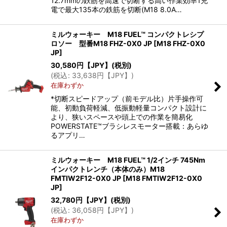
12.7mmの鉄筋を高速で切断する高い作業効率1充
電で最大135本の鉄筋を切断(M18 8.0A…
ミルウォーキー M18 FUEL™ コンパクトレシプ
ロソー 型番M18 FHZ-0X0 JP
[
M18 FHZ-0X0
JP
]
30,580
円【JPY】
(税別)
(
税込
:
33,638
円【JPY】
)
在庫わずか
*切断スピードアップ（前モデル比）片手操作可
能、初動負荷軽減、低振動軽量コンパクト設計に
より、狭いスペースや頭上での作業を簡易化
POWERSTATE™ブラシレスモーター搭載：あらゆ
るアプリ…
ミルウォーキー M18 FUEL™ 1/2インチ 745Nm
インパクトレンチ（本体のみ）M18
FMTIW2F12-0X0 JP
[
M18 FMTIW2F12-0X0
JP
]
32,780
円【JPY】
(税別)
(
税込
:
36,058
円【JPY】
)
在庫わずか