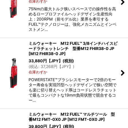
在庫わずか
75Nmの最大トルク狭いスペースでの操作性を高
めるロープロファイルヘッドデザイン生産性向
上：200RPM（前モデル比）業界を牽引する
FUEL™テクノロジーは、強化メカニズムとインベ
ストメン…
ミルウォーキー M12 FUEL™ 3/8インチハイスピ
ードラチェットレンチ 型番M12 FHIR38-0 JP
[
M12 FHIR38-0 JP
]
33,880
円【JPY】
(税別)
(
税込
:
37,268
円【JPY】
)
在庫わずか
POWERSTATE™ブラシレスモーターで2倍のモー
ター寿命を実現凹型ヘッドデザインで狭い空間で
も楽に切り替えヘッド厚はコードレスラチェット
で最もコンパクトな19mm負荷状態で競合するコ
ー…
ミルウォーキー M12 FUEL™ マルチツール 型
番M12 FMT-0X0 JP
[
M12 FMT-0X0 JP
]
39,800
円【JPY】
(税別)