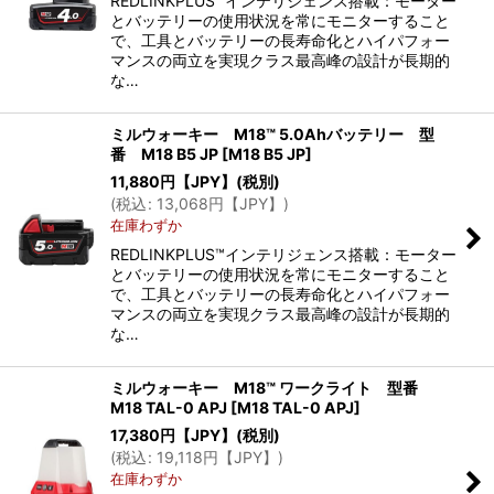
REDLINKPLUS™インテリジェンス搭載：モーター
とバッテリーの使用状況を常にモニターすること
で、工具とバッテリーの長寿命化とハイパフォー
マンスの両立を実現クラス最高峰の設計が長期的
な…
ミルウォーキー M18™ 5.0Ahバッテリー 型
番 M18 B5 JP
[
M18 B5 JP
]
11,880
円【JPY】
(税別)
(
税込
:
13,068
円【JPY】
)
在庫わずか
REDLINKPLUS™インテリジェンス搭載：モーター
とバッテリーの使用状況を常にモニターすること
で、工具とバッテリーの長寿命化とハイパフォー
マンスの両立を実現クラス最高峰の設計が長期的
な…
ミルウォーキー M18™ ワークライト 型番
M18 TAL-0 APJ
[
M18 TAL-0 APJ
]
17,380
円【JPY】
(税別)
(
税込
:
19,118
円【JPY】
)
在庫わずか