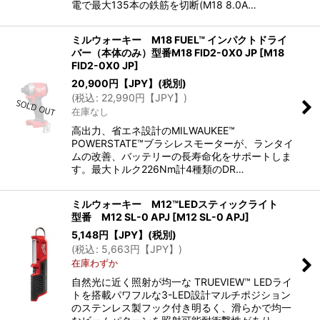
電で最大135本の鉄筋を切断(M18 8.0A…
ミルウォーキー M18 FUEL™ インパクトドライ
バー（本体のみ）型番M18 FID2-0X0 JP
[
M18
FID2-0X0 JP
]
20,900
円【JPY】
(税別)
(
税込
:
22,990
円【JPY】
)
在庫なし
高出力、省エネ設計のMILWAUKEE™
POWERSTATE™ブラシレスモーターが、ランタイ
ムの改善、バッテリーの長寿命化をサポートしま
す。最大トルク226Nm計4種類のDR…
ミルウォーキー M12™LEDスティックライト
型番 M12 SL-0 APJ
[
M12 SL-0 APJ
]
5,148
円【JPY】
(税別)
(
税込
:
5,663
円【JPY】
)
在庫わずか
自然光に近く照射が均一な TRUEVIEW™ LEDライ
トを搭載パワフルな3-LED設計マルチポジション
のステンレス製フック付き明るく、滑らかで均一