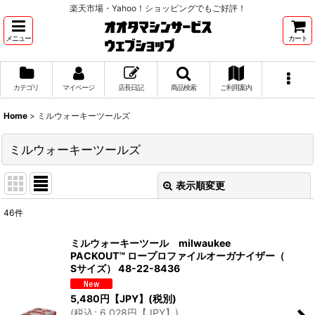
楽天市場・Yahoo！ショッピングでもご好評！
メニュー
カート
カテゴリ
マイページ
店長日記
商品検索
ご利用案内
Home
>
ミルウォーキーツールズ
ミルウォーキーツールズ
表示順変更
閉じる
46
件
サブカテゴリ
:
ミルウォーキーツール milwaukee
PACKOUT™ ロープロファイルオーガナイザー（
表示数
:
Sサイズ） 48-22-8436
5,480
円【JPY】
(税別)
並び順
:
(
税込
:
6,028
円【JPY】
)