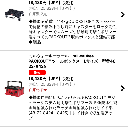
18,480
円【JPY】
(税別)
(
税込
:
20,328
円【JPY】
)
在庫数 2点
◆機能耐荷重：114kgQUICKSTOP™ ストッパー
で荷物の積み下ろし時にキャスターをロック高性
能キャスターでスムーズな移動耐衝撃性ポリマー
製すべてのPACKOUT™ 収納ボックスと連結可能
◆製品…
ミルウォーキーツール milwaukee
PACKOUT™ ツールボックス Lサイズ 型番48-
22-8425
18,480
円【JPY】
(税別)
(
税込
:
20,328
円【JPY】
)
在庫わずか
◆機能自由に組み合わせられるPACKOUT™ モジ
ュラーシステム耐衝撃性ポリマー製IP65防水性能
金属補強されたラッチ金属補強されたサイド部
(48-22-8424，8425)トレイ付きで収納製アッ
プ…