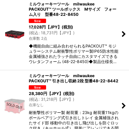
ミルウォーキーツール milwaukee
PACKOUT™ ツールボックス Mサイズ フォー
ム入り 型番48-22-8450
17,028
円【JPY】
(税別)
(
税込
:
18,731
円【JPY】
)
在庫数 2点
◆機能自由に組み合わせられるPACKOUT™ モジ
ュラーシステム耐衝撃性ポリマー製IP65防水性能
金属補強されたラッチ自由にカスタマイズできる
ウレタンフォーム (48-22-8450)◆製品仕様長…
ミルウォーキーツール milwaukee
PACKOUT™ 引き出し収納 2段 型番48-22-8442
28,380
円【JPY】
(税別)
(
税込
:
31,218
円【JPY】
)
在庫なし
耐衝撃性ポリマー製 耐荷重：23kg 耐荷重11kgの
ボールベアリング式引き出しトレイ 金属補強され
たサイド部 移動中の引き出し飛び出しを防ぐロッ
ク付き（キーホール式） 簡単にアレンジできる間