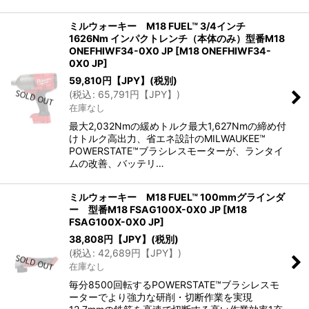
ミルウォーキー M18 FUEL™ 3/4インチ
1626Nm インパクトレンチ（本体のみ）型番M18
ONEFHIWF34-0X0 JP
[
M18 ONEFHIWF34-
0X0 JP
]
59,810
円【JPY】
(税別)
(
税込
:
65,791
円【JPY】
)
在庫なし
最大2,032Nmの緩めトルク最大1,627Nmの締め付
けトルク高出力、省エネ設計のMILWAUKEE™
POWERSTATE™ブラシレスモーターが、ランタイ
ムの改善、バッテリ…
ミルウォーキー M18 FUEL™ 100mmグラインダ
ー 型番M18 FSAG100X-0X0 JP
[
M18
FSAG100X-0X0 JP
]
38,808
円【JPY】
(税別)
(
税込
:
42,689
円【JPY】
)
在庫なし
毎分8500回転するPOWERSTATE™ブラシレスモ
ーターでより強力な研削・切断作業を実現