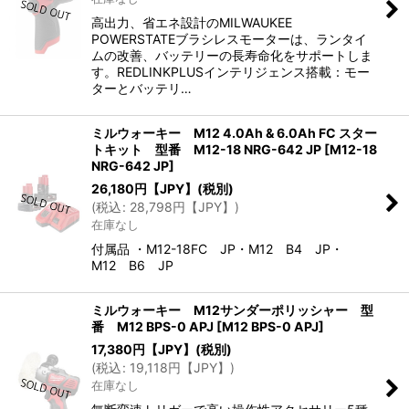
高出力、省エネ設計のMILWAUKEE
POWERSTATEブラシレスモーターは、ランタイ
ムの改善、バッテリーの長寿命化をサポートしま
す。REDLINKPLUSインテリジェンス搭載：モー
ターとバッテリ…
ミルウォーキー M12 4.0Ah & 6.0Ah FC スター
トキット 型番 M12-18 NRG-642 JP
[
M12-18
NRG-642 JP
]
26,180
円【JPY】
(税別)
(
税込
:
28,798
円【JPY】
)
在庫なし
付属品 ・M12-18FC JP・M12 B4 JP・
M12 B6 JP
ミルウォーキー M12サンダーポリッシャー 型
番 M12 BPS-0 APJ
[
M12 BPS-0 APJ
]
17,380
円【JPY】
(税別)
(
税込
:
19,118
円【JPY】
)
在庫なし