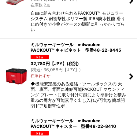
在庫数 2点
絞り込む
自由に組み合わせられるPACKOUT™ モジュラー
システム 耐衝撃性ポリマー製 IP65防水性能 滑り
止め付きで小物がケースの隙間に引っかかりづら
い
ミルウォーキーツール milwaukee
PACKOUT™ キャビネット 型番48-22-8445
32,780
円【JPY】
(税別)
(
税込
:
36,058
円【JPY】
)
在庫わずか
◆機能安定感のある連結：ツールボックスの 天
面、底面、背面に連結可能PACKOUT マウンティ
ング プレートに取り付け可能により壁掛けと積み
重ねの両方が可能素早く出し入れが可能な簡単開
閉ドア耐衝撃性ボ…
ミルウォーキーツール milwaukee
PACKOUT™ キャスター 型番48-22-8410