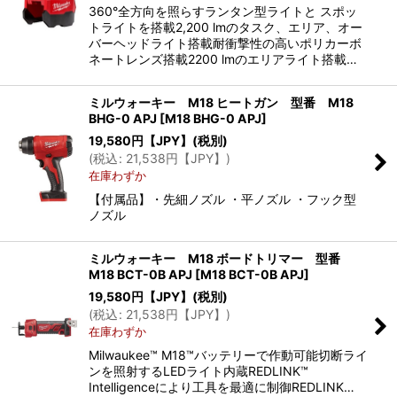
360°全方向を照らすランタン型ライトと スポッ
トライトを搭載2,200 lmのタスク、エリア、オー
バーヘッドライト搭載耐衝撃性の高いポリカーボ
ネートレンズ搭載2200 lmのエリアライト搭載…
ミルウォーキー M18 ヒートガン 型番 M18
BHG-0 APJ
[
M18 BHG-0 APJ
]
19,580
円【JPY】
(税別)
(
税込
:
21,538
円【JPY】
)
在庫わずか
【付属品】・先細ノズル ・平ノズル ・フック型
ノズル
ミルウォーキー M18 ボードトリマー 型番
M18 BCT-0B APJ
[
M18 BCT-0B APJ
]
19,580
円【JPY】
(税別)
(
税込
:
21,538
円【JPY】
)
在庫わずか
Milwaukee™ M18™バッテリーで作動可能切断ライ
ンを照射するLEDライト内蔵REDLINK™
Intelligenceにより工具を最適に制御REDLINK…