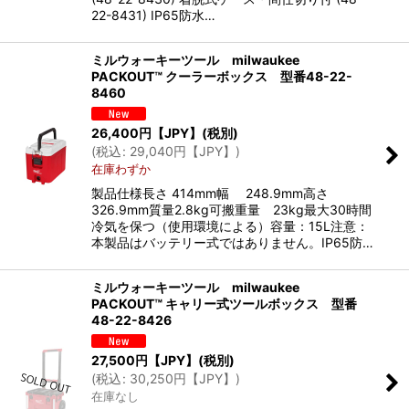
22-8431) IP65防水…
ミルウォーキーツール milwaukee
PACKOUT™ クーラーボックス 型番48-22-
8460
26,400
円【JPY】
(税別)
(
税込
:
29,040
円【JPY】
)
在庫わずか
製品仕様長さ 414mm幅 248.9mm高さ
326.9mm質量2.8kg可搬重量 23kg最大30時間
冷気を保つ（使用環境による）容量：15L注意：
本製品はバッテリー式ではありません。IP65防…
ミルウォーキーツール milwaukee
PACKOUT™ キャリー式ツールボックス 型番
48-22-8426
27,500
円【JPY】
(税別)
(
税込
:
30,250
円【JPY】
)
在庫なし