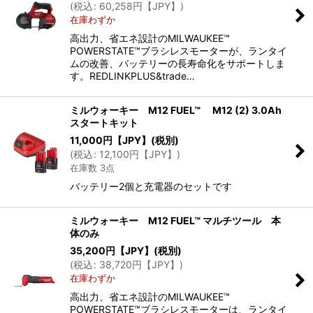
(
税込
:
60,258
円【JPY】
)
在庫わずか
高出力、省エネ設計のMILWAUKEE™
POWERSTATE™ブラシレスモーターが、ランタイ
ムの改善、バッテリーの長寿命化をサポートしま
す。REDLINKPLUS&trade…
ミルウォーキー M12 FUEL™ M12 (2) 3.0Ah
スタートキット
11,000
円【JPY】
(税別)
(
税込
:
12,100
円【JPY】
)
在庫数 3点
バッテリー2個と充電器のセットです
ミルウォーキー M12 FUEL™ マルチツール 本
体のみ
35,200
円【JPY】
(税別)
(
税込
:
38,720
円【JPY】
)
在庫わずか
高出力、省エネ設計のMILWAUKEE™
POWERSTATE™ブラシレスモーターは、ランタイ