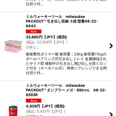
仕切り付…
ミルウォーキーツール milwaukee
PACKOUT™ 引き出し収納 ３段 型番48-22-
8443
33,880
円【JPY】
(税別)
(
税込
:
37,268
円【JPY】
)
在庫なし
耐衝撃性ポリマー製 耐荷重：23kg 耐荷重11kgの
ボールベアリング式引き出しトレイ 金属補強され
たサイド部 移動中の引き出し飛び出しを防ぐロッ
ク付き（キーホール式） 簡単にアレンジできる間
仕切り付…
ミルウォーキーツール milwaukee
PACKOUT™ タンブラー メガ・890ｍL 48-22-
8393R
4,928
円【JPY】
(税別)
(
税込
:
5,421
円【JPY】
)