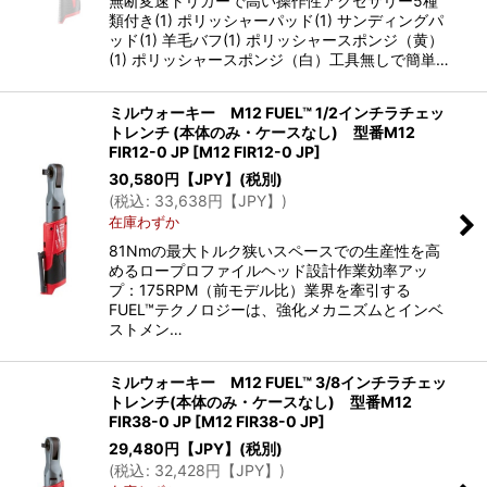
無断変速トリガーで高い操作性アクセサリー5種
類付き(1) ポリッシャーパッド(1) サンディングパ
ッド(1) 羊毛バフ(1) ポリッシャースポンジ（黄）
(1) ポリッシャースポンジ（白）工具無しで簡単…
ミルウォーキー M12 FUEL™ 1/2インチラチェッ
トレンチ (本体のみ・ケースなし) 型番M12
FIR12-0 JP
[
M12 FIR12-0 JP
]
30,580
円【JPY】
(税別)
(
税込
:
33,638
円【JPY】
)
在庫わずか
81Nmの最大トルク狭いスペースでの生産性を高
めるロープロファイルヘッド設計作業効率アッ
プ：175RPM（前モデル比）業界を牽引する
FUEL™テクノロジーは、強化メカニズムとインベ
ストメン…
ミルウォーキー M12 FUEL™ 3/8インチラチェッ
トレンチ(本体のみ・ケースなし) 型番M12
FIR38-0 JP
[
M12 FIR38-0 JP
]
29,480
円【JPY】
(税別)
(
税込
:
32,428
円【JPY】
)