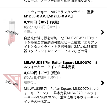
なビームパターンを照射可能耐衝撃性があり…
ミルウォーキー M12™ ランタンライト 型番
M12 LL-0 APJ
[
M12 LL-0 APJ
]
8,338
円【JPY】
(税別)
(
税込
:
9,172
円【JPY】
)
在庫なし
自然光に近く照射が均一な TRUEVIEW™ LEDライ
トを搭載全方位調節可能なビーム搭載（エリアラ
イトとタスクライトを選択可能）2.1AのUSB充電
器（タブレットやスマートフォンなどの電…
MILWAUKEE 7in. Rafter Square MLSQ070 ミ
ルウォーキー ７インチ 垂木定規
4,980
円【JPY】
(税別)
(
税込
:
5,478
円【JPY】
)
在庫なし
MILWAUKEE 7in. Rafter Square MLSQ070ミルウ
ォーキー7インチ。 垂木定規MLSQ070 ミルウォ
ーキー-MLSQ0707in。 垂木広場ミルウォーキー7
インチの垂木定…