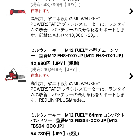
(
税込
:
43,780
円【JPY】
)
在庫わずか
高出力、省エネ設計のMILWAUKEE™
POWERSTATE™ブラシレスモーターは、ランタイ
ムの改善、バッテリーの長寿命化をサポートしま
す。部材に合わせて10,000〜20,…
ミルウォーキー M12 FUEL™ 小型チェーンソ
ー 型番M12 FHS-0X0 JP
[
M12 FHS-0X0 JP
]
42,680
円【JPY】
(税別)
(
税込
:
46,948
円【JPY】
)
在庫わずか
高出力、省エネ設計のMILWAUKEE™
POWERSTATE™ブラシレスモーターは、ランタイ
ムの改善、バッテリーの長寿命化をサポートしま
す。REDLINKPLUS&trade…
ミルウォーキー M12 FUEL™ 64mm コンパクト
バンドソー 型番M12 FBS64-0C0 JP
[
M12
FBS64-0C0 JP
]
54,780
円【JPY】
(税別)