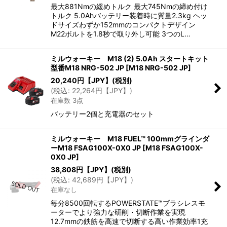
最大881Nmの緩めトルク 最大745Nmの締め付け
トルク 5.0Ahバッテリー装着時に質量2.3kg ヘッ
ドサイズわずか152mmのコンパクトデザイン
M22ボルトを1.8秒で取り外し可能 3つのL…
ミルウォーキー M18 (2) 5.0Ah スタートキット
型番M18 NRG-502 JP
[
M18 NRG-502 JP
]
20,240
円【JPY】
(税別)
(
税込
:
22,264
円【JPY】
)
在庫数 3点
バッテリー2個と充電器のセット
ミルウォーキー M18 FUEL™ 100mmグラインダ
ーM18 FSAG100X-0X0 JP
[
M18 FSAG100X-
0X0 JP
]
38,808
円【JPY】
(税別)
(
税込
:
42,689
円【JPY】
)
在庫なし
毎分8500回転するPOWERSTATE™ブラシレスモ
ーターでより強力な研削・切断作業を実現
12.7mmの鉄筋を高速で切断する高い作業効率1充