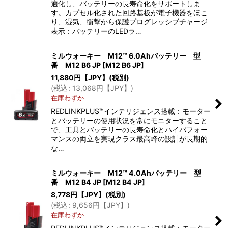
適化し、バッテリーの長寿命化をサポートしま
す。カプセル化された回路基板が電子機器をほこ
り、湿気、衝撃から保護プログレッシブチャージ
表示：バッテリーのLEDラ…
ミルウォーキー M12™ 6.0Ahバッテリー 型
番 M12 B6 JP
[
M12 B6 JP
]
11,880
円【JPY】
(税別)
(
税込
:
13,068
円【JPY】
)
在庫わずか
REDLINKPLUS™インテリジェンス搭載：モーター
とバッテリーの使用状況を常にモニターすること
で、工具とバッテリーの長寿命化とハイパフォー
マンスの両立を実現クラス最高峰の設計が長期的
な…
ミルウォーキー M12™ 4.0Ahバッテリー 型
番 M12 B4 JP
[
M12 B4 JP
]
8,778
円【JPY】
(税別)
(
税込
:
9,656
円【JPY】
)
在庫わずか