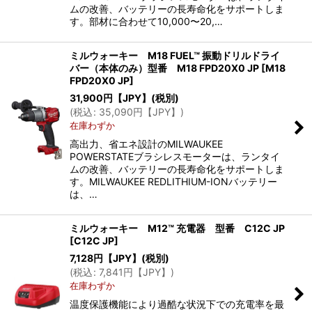
ムの改善、バッテリーの長寿命化をサポートしま
す。部材に合わせて10,000〜20,…
ミルウォーキー M18 FUEL™ 振動ドリルドライ
バー（本体のみ）型番 M18 FPD20X0 JP
[
M18
FPD20X0 JP
]
31,900
円【JPY】
(税別)
(
税込
:
35,090
円【JPY】
)
在庫わずか
高出力、省エネ設計のMILWAUKEE
POWERSTATEブラシレスモーターは、ランタイ
ムの改善、バッテリーの長寿命化をサポートしま
す。MILWAUKEE REDLITHIUM-IONバッテリー
は、…
ミルウォーキー M12™ 充電器 型番 C12C JP
[
C12C JP
]
7,128
円【JPY】
(税別)
(
税込
:
7,841
円【JPY】
)
在庫わずか
温度保護機能により過酷な状況下での充電率を最