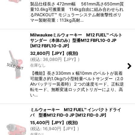
製品仕様長さ 472mm幅 561mm高さ650mm質
量10.6kg可搬重量 114kg自由に組み合わせられ
るPACKOUT™ モジュラーシステム耐衝撃性ポリ
マー製耐荷重：113kg高耐…
Milwaukeeミルウォーキー M12 FUEL™ ベルト
サンダー（本体のみ）型番M12 FBFL10-0 JP
[
M12 FBFL10-0 JP
]
32,800
円【JPY】
(税別)
(
税込
:
36,080
円【JPY】
)
在庫なし
【機能】長さ330mm x 幅10mm のベルトが装着
可能重さ約1.0kgの小型軽量ベルトサンダー（2.0
Ahバッテリー装着時）２つの速度モード、正転逆
転モード、無断変速ロック式トリガーにより、高
い…
ミルウォーキー M12 FUEL™ インパクトドライ
バ 型番M12 FID-0 JP
[
M12 FID-0 JP
]
15,400
円【JPY】
(税別)
(
税込
:
16,940
円【JPY】
)
在庫なし