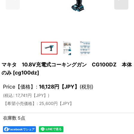
マキタ 10.8V充電式コーキングガン CG100DZ 本体
のみ
[
cg100dz
]
Price【価格】
:
16,128
円【JPY】
(税別)
(
税込
:
17,741
円【JPY】
)
【希望小売価格】
:
25,600
円【JPY】
在庫数 5点
Facebookでシェア