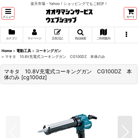
楽天市場・Yahoo！ショッピングでもご好評！
メニュー
カート
カテゴリ
マイページ
店長日記
商品検索
ご利用案内
Home
>
電動工具
>
コーキングガン
>
マキタ 10.8V充電式コーキングガン CG100DZ 本体のみ
マキタ 10.8V充電式コーキングガン CG100DZ 本
体のみ
[
cg100dz
]