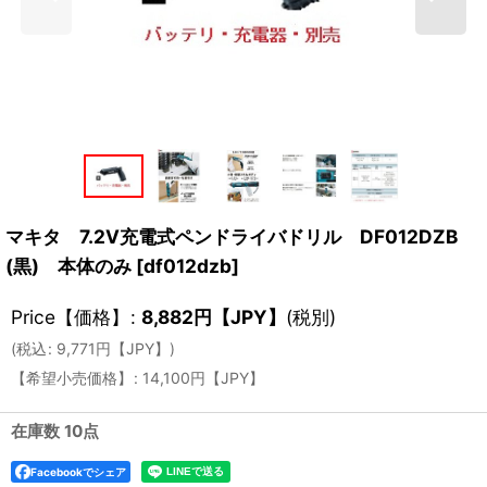
マキタ 7.2V充電式ペンドライバドリル DF012DZB
(黒) 本体のみ
[
df012dzb
]
Price【価格】
:
8,882
円【JPY】
(税別)
(
税込
:
9,771
円【JPY】
)
【希望小売価格】
:
14,100
円【JPY】
在庫数 10点
Facebookでシェア