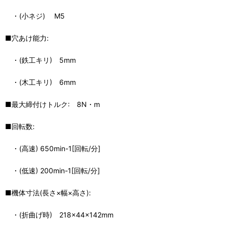
・(小ネジ) M5
■穴あけ能力:
・(鉄工キリ) 5mm
・(木工キリ) 6mm
■最大締付けトルク: 8N・m
■回転数:
・(高速) 650min-1[回転/分]
・(低速) 200min-1[回転/分]
■機体寸法(長さ×幅×高さ):
・(折曲げ時) 218×44×142mm