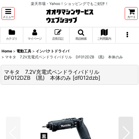
楽天市場・Yahoo！ショッピングでもご好評！
メニュー
カート
カテゴリ
マイページ
店長日記
商品検索
ご利用案内
Home
>
電動工具
>
インパクトドライバ
>
マキタ 7.2V充電式ペンドライバドリル DF012DZB (黒) 本体のみ
マキタ 7.2V充電式ペンドライバドリル
DF012DZB (黒) 本体のみ
[
df012dzb
]