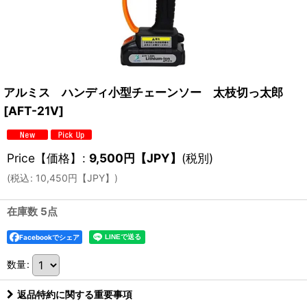
アルミス ハンディ小型チェーンソー 太枝切っ太郎
[
AFT-21V
]
Price【価格】
:
9,500
円【JPY】
(税別)
(
税込
:
10,450
円【JPY】
)
在庫数 5点
Facebookでシェア
数量
:
返品特約に関する重要事項