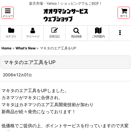
楽天市場・Yahoo！ショッピングでもご好評！
メニュー
カート
カテゴリ
マイページ
店長日記
商品検索
ご利用案内
Home
>
What's New
>
マキタのエア工具をUP
マキタのエア工具をUP
2006
12
01
年
月
日
マキタのエア工具をUPしました。
カネマツがマキタに合併され、
マキタはカネマツのエア工具開発技術が加わり
新商品が続々発売になっております！
低価格でご提供の上、ポイントサービスを行っていますので大変