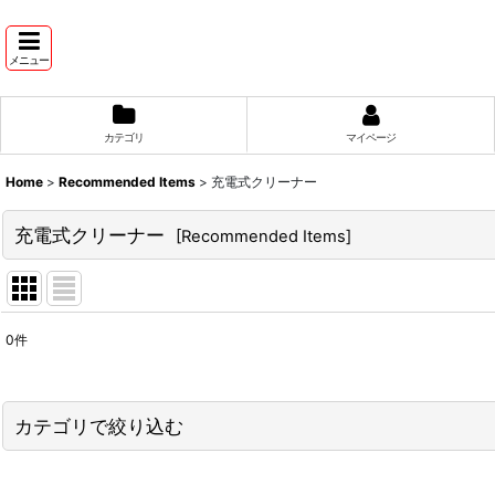
メニュー
カテゴリ
マイページ
Home
>
Recommended Items
>
充電式クリーナー
充電式クリーナー
[
Recommended Items
]
0
件
サブカテゴリ
:
表示数
:
カテゴリで絞り込む
並び順
:
充電式クリーナー (All Products)