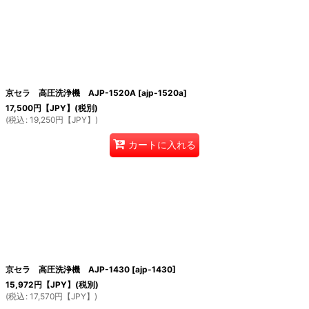
京セラ 高圧洗浄機 AJP-1520A
[
ajp-1520a
]
17,500
円【JPY】
(税別)
(
税込
:
19,250
円【JPY】
)
カートに入れる
京セラ 高圧洗浄機 AJP-1430
[
ajp-1430
]
15,972
円【JPY】
(税別)
(
税込
:
17,570
円【JPY】
)