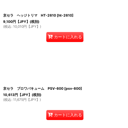
並び順
:
京セラ ヘッジトリマ HT-2610
[
ht-2610
]
9,100
円【JPY】
(税別)
(
税込
:
10,010
円【JPY】
)
カートに入れる
京セラ ブロワバキューム PSV-600
[
psv-600
]
10,613
円【JPY】
(税別)
(
税込
:
11,675
円【JPY】
)
カートに入れる