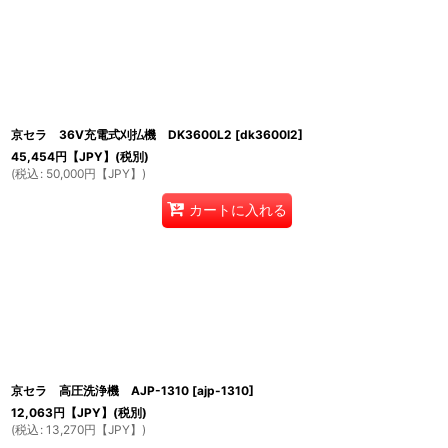
京セラ 36V充電式刈払機 DK3600L2
[
dk3600l2
]
45,454
円【JPY】
(税別)
(
税込
:
50,000
円【JPY】
)
カートに入れる
京セラ 高圧洗浄機 AJP-1310
[
ajp-1310
]
12,063
円【JPY】
(税別)
(
税込
:
13,270
円【JPY】
)