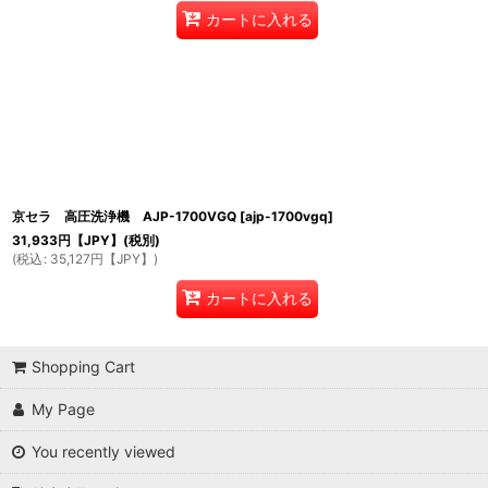
カートに入れる
京セラ 高圧洗浄機 AJP-1700VGQ
[
ajp-1700vgq
]
31,933
円【JPY】
(税別)
(
税込
:
35,127
円【JPY】
)
カートに入れる
Shopping Cart
My Page
You recently viewed