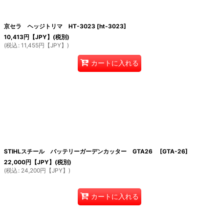
京セラ ヘッジトリマ HT-3023
[
ht-3023
]
絞り込む
10,413
円【JPY】
(税別)
(
税込
:
11,455
円【JPY】
)
カートに入れる
STIHLスチール バッテリーガーデンカッター GTA26
[
GTA-26
]
22,000
円【JPY】
(税別)
(
税込
:
24,200
円【JPY】
)
カートに入れる