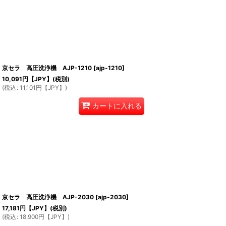
京セラ 高圧洗浄機 AJP-1210
[
ajp-1210
]
10,091
円【JPY】
(税別)
(
税込
:
11,101
円【JPY】
)
カートに入れる
京セラ 高圧洗浄機 AJP-2030
[
ajp-2030
]
17,181
円【JPY】
(税別)
(
税込
:
18,900
円【JPY】
)