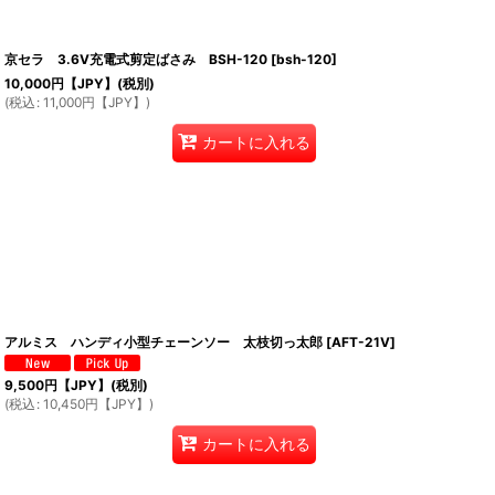
京セラ 3.6V充電式剪定ばさみ BSH-120
[
bsh-120
]
10,000
円【JPY】
(税別)
(
税込
:
11,000
円【JPY】
)
カートに入れる
アルミス ハンディ小型チェーンソー 太枝切っ太郎
[
AFT-21V
]
9,500
円【JPY】
(税別)
(
税込
:
10,450
円【JPY】
)
カートに入れる