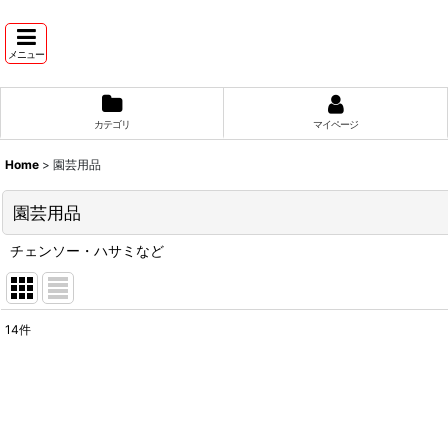
メニュー
カテゴリ
マイページ
Home
>
園芸用品
園芸用品
チェンソー・ハサミなど
14
件
サブカテゴリ
:
表示数
: